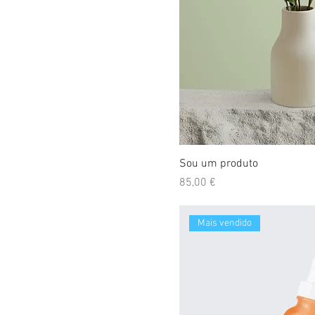
Sou um produto
Preço
85,00 €
Mais vendido