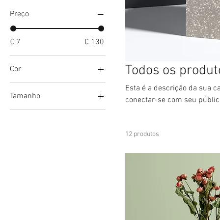
Preço
€ 7
€ 130
Todos os produt
Cor
Esta é a descrição da sua ca
Tamanho
conectar-se com seu públic
250 ml
500 ml
12 produtos
80 ml
Large
Medium
Small