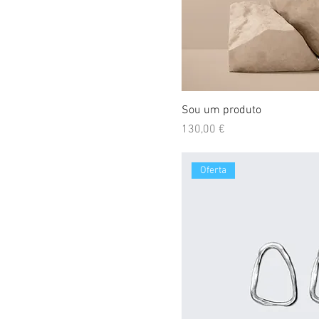
Sou um produto
Preço
130,00 €
Oferta