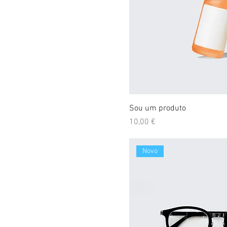
Sou um produto
Preço
10,00 €
Novo