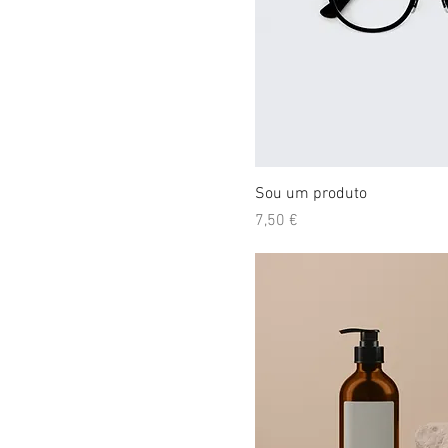
Sou um produto
Preço
7,50 €