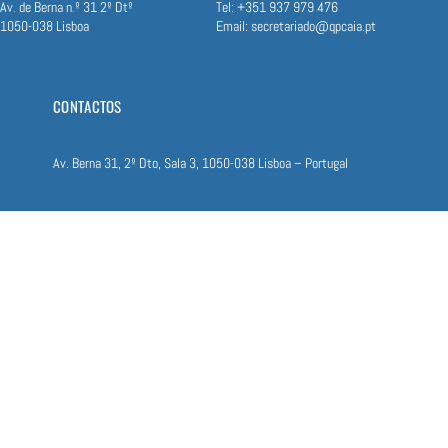
Av. de Berna n.º 31 2º Dtº
Tel: +351 937 979 476
1050-038 Lisboa
Email:
secretariado@qpcaia.pt
CONTACTOS
Av. Berna​ 31, 2º Dto, S​ala 3, ​1​050-038 Lisboa – Portugal