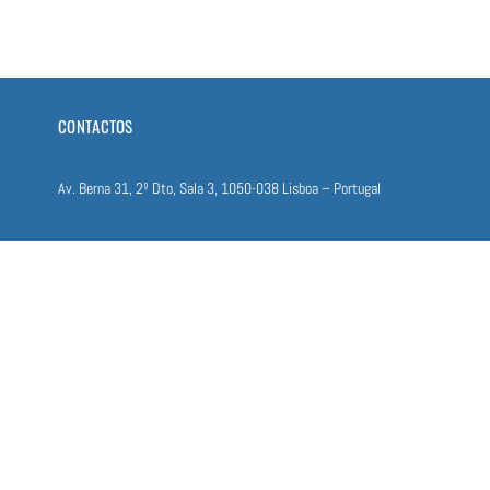
CONTACTOS
Av. Berna​ 31, 2º Dto, S​ala 3, ​1​050-038 Lisboa – Portugal