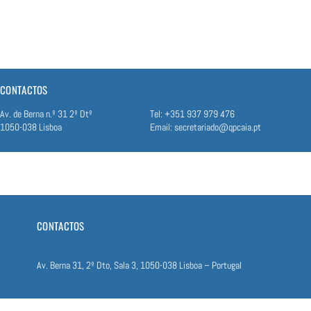
CONTACTOS
Av. de Berna n.º 31 2º Dtº
Tel: +351 937 979 476
1050-038 Lisboa
Email:
secretariado@qpcaia.pt
CONTACTOS
Av. Berna​ 31, 2º Dto, S​ala 3, ​1​050-038 Lisboa – Portugal